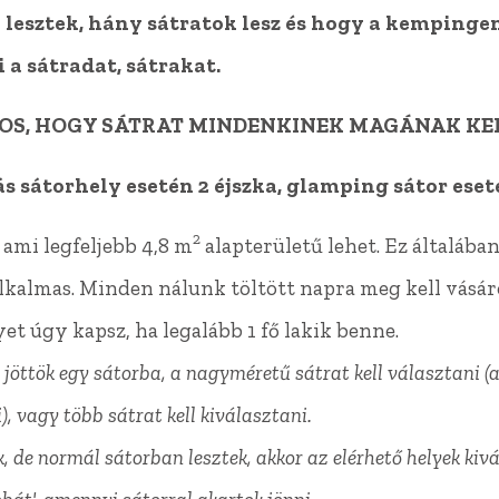
lesztek, hány sátratok lesz és hogy a kempingen
 a sátradat, sátrakat.
TOS, HOGY SÁTRAT MINDENKINEK MAGÁNAK KEL
 sátorhely esetén 2 éjszka, glamping sátor eset
2
, ami legfeljebb 4,8 m
alapterületű lehet. Ez általáb
lkalmas. Minden nálunk töltött napra meg kell vásár
et úgy kapsz, ha legalább 1 fő lakik benne.
jöttök egy sátorba, a
nagyméretű sátrat kell választani 
), vagy több sátrat kell kiválasztani.
, de normál sátorban lesztek, akkor az elérhető helyek kiv