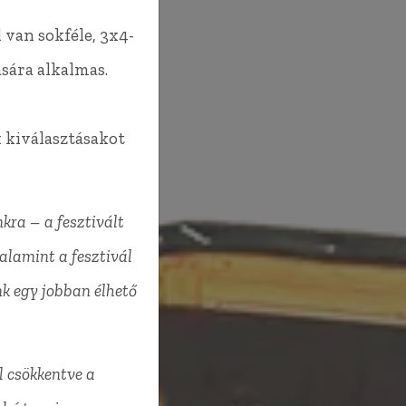
 van sokféle, 3x4-
ására alkalmas.
k kiválasztásakot
kra – a fesztivált
alamint a fesztivál
k egy jobban élhető
l csökkentve a