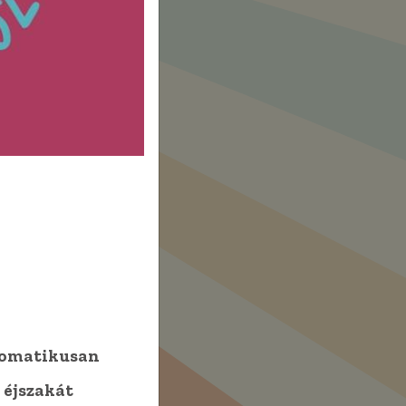
gjobb
ed!
utomatikusan
 éjszakát