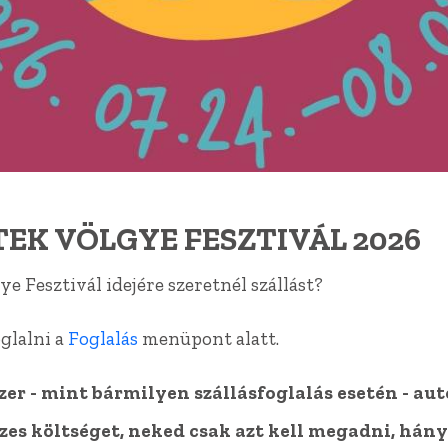
Kapolcs le
látása a Ti
EK VÖLGYE FESZTIVÁL 2026
e Fesztivál idejére szeretnél szállást?
oglalni a
Foglalás
menüpont alatt.
szer - mint bármilyen szállásfoglalás esetén - a
zes költséget, neked csak azt kell megadni, hány