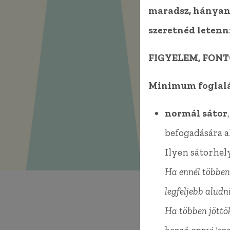
maradsz, hányan 
szeretnéd letenni
FIGYELEM, FON
Minimum foglalás
normál sátor
befogadására a
Ilyen sátorhely
Ha ennél többen 
legfeljebb aludni
Ha többen jöttök