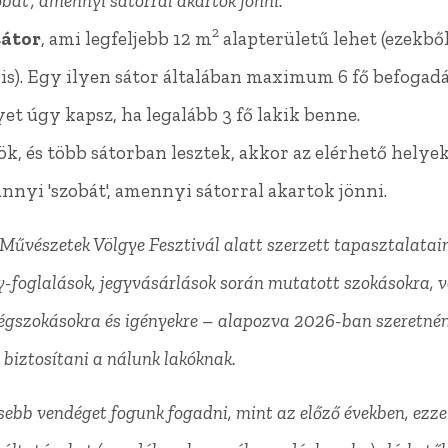
bát', amennyi sátorral akartok jönni.
2
átor
, ami legfeljebb 12 m
alapterületű lehet (ezekből
 is). Egy ilyen sátor általában maximum 6 fő befogad
et úgy kapsz, ha legalább 3 fő lakik benne.
ök, és több sátorban lesztek, akkor az elérhető helye
nnyi 'szobát', amennyi sátorral akartok jönni.
Művészetek Völgye Fesztivál alatt szerzett tapasztalatain
-foglalások, jegyvásárlások során mutatott szokásokra, v
dégszokásokra és igényekre – alapozva 2026-ban szeretnén
t biztosítani a nálunk lakóknak.
esebb vendéget fogunk fogadni, mint az előző években, ezze