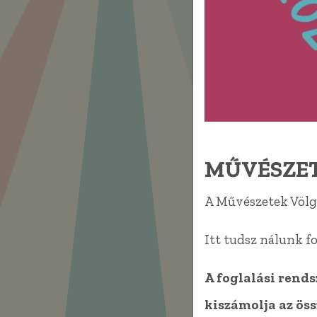
Itt 
ki
MŰVÉSZET
A Művészetek Völgy
Itt tudsz nálunk f
A foglalási rend
kiszámolja az öss