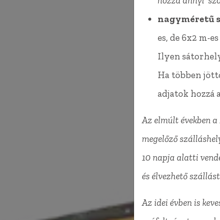
hozzá annyi 'szo
nagyméretű s
es, de 6x2 m-es
Ilyen sátorhely
Ha többen jött
adjatok hozzá a
Az elmúlt években a 
megelőző szálláshely
10 napja alatti ven
és élvezhető szállás
Az idei évben is kev