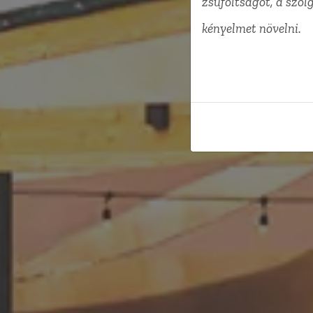
zsúfoltságot, a szol
kényelmet növelni.