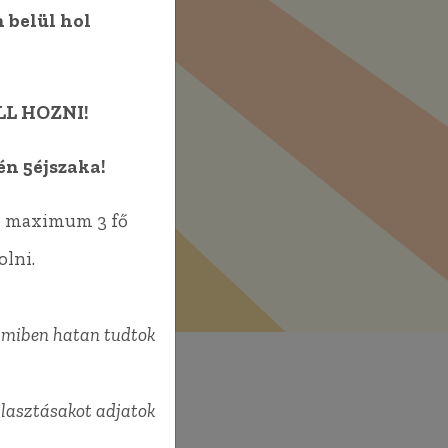
 belül hol
L HOZNI!
én 5éjszaka!
an maximum 3 fő
olni.
(amiben hatan tudtok
álasztásakot adjatok