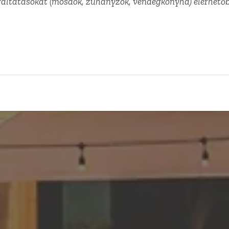
gáltatásokat (mosdók, zuhanyzók, vendégkonyha) elérhetőb