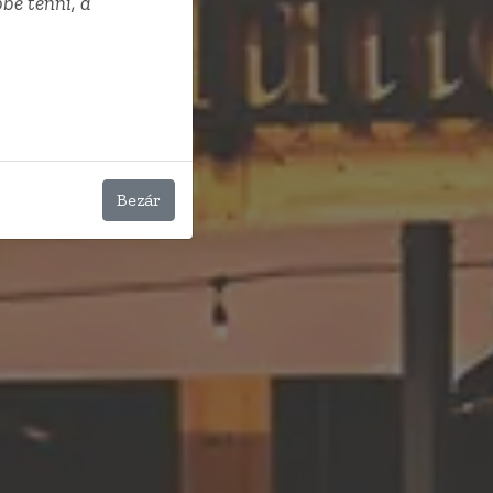
bé tenni, a
Bezár