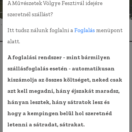
A Művészetek Völgye Fesztivál idejére
szeretnél szállást?
Itt tudsz nálunk foglalni a
Foglalás
menüpont
alatt.
2016-ban találtunk rá a Ferde Kemping mai
A foglalási rendszer - mint bármilyen
helyét adó földterületre.
szállásfoglalás esetén - automatikusan
kiszámolja az összes költséget, neked csak
Alapvetően azért vettük meg a közel 8000 nm-es
azt kell megadni, hány éjszakát maradsz,
területet, hogy jól érezzük magunkat
hányan lesztek, hány sátratok lesz és
csöndben és nyugalomban, bármikor.
hogy a kempingen belül hol szeretnéd
Ugyanebben az évben a fesztiválra úgy
letenni a sátradat, sátrakat.
készültünk, hogy kempingezők tudjanak