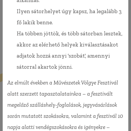
alkalmas.
Reméljük, hogy mindenki, aki hozzánk jön,
Ilyen sátorhelyet úgy kapsz, ha legalább 3
örömét leli a faluban és a Ferde Kempingben.
fő lakik benne.
Ha többen jöttök, és több sátorban lesztek,
akkor az elérhető helyek kiválasztásakot
adjatok hozzá annyi 'szobát', amennyi
sátorral akartok jönni.
Az elmúlt években a Művészetek Völgye Fesztivál
alatt szerzett tapasztalatainkra – a fesztivált
megelőző szálláshely-foglalások, jegyvásárlások
során mutatott szokásokra, valamint a fesztivál 10
napja alatti vendégszokásokra és igényekre –
Ferde Kemping