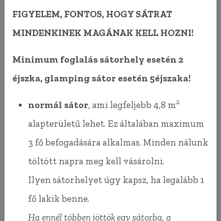
megszállni
FIGYELEM, FONTOS, HOGY SÁTRAT
nálunk, méltó körülmények között. Lett
MINDENKINEK MAGÁNAK KELL HOZNI!
melegvíz, sok WC és zuhanyzó, valamint a régi
Minimum foglalás sátorhely esetén 2
szénatárolóban kialakítottunk egy leülős
éjszka, glamping sátor esetén 5éjszaka!
reggelizős helyet.
2
normál sátor
, ami legfeljebb 4,8 m
A következő évben pultot építettünk és egy
alapterületű lehet. Ez általában maximum
budapesti kávézó lett a Stég büfé rendszeres
3 fő befogadására alkalmas. Minden nálunk
gazdája a fesztivál idejére.
töltött napra meg kell vásárolni.
Ilyen sátorhelyet úgy kapsz, ha legalább 1
Minden évben hozzáadtunk valamit a
fő lakik benne.
kempinghez, építettünk, rendezgettünk, így lett
Ha ennél többen jöttök egy sátorba, a