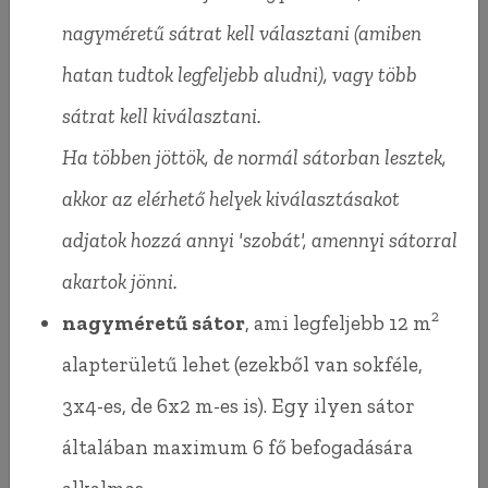
két különálló hálószobás-fürdős apartmanunk is,
nagyméretű sátrat kell választani (amiben
ahol modern, kényelmes körülmények között
hatan tudtok legfeljebb aludni), vagy több
lehet élvezni a hely szépségét, nem csak a
sátrat kell kiválasztani.
fesztivál alatt.
Ha többen jöttök, de normál sátorban lesztek,
2021-ben a legnagyobb fejlesztésünket hajtottuk
akkor az elérhető helyek kiválasztásakot
végre, ami során megváltunk a kissé rozoga
adjatok hozzá annyi 'szobát', amennyi sátorral
szénatárolótól és helyét egy könnyűszerkezetes,
akartok jönni.
hűthető-fűthető, nagykonyhás, bármire
2
nagyméretű sátor
, ami legfeljebb 12 m
használható épület vette át.
alapterületű lehet (ezekből van sokféle,
2016-hoz képest az változott, hogy már nem csak
3x4-es, de 6x2 m-es is). Egy ilyen sátor
mi tudjuk magunkat csöndben és
általában maximum 6 fő befogadására
nyugalomban bármikor jól érezni.