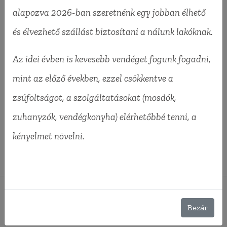
alapozva 2026-ban szeretnénk egy jobban élhető
8294 Kapolcs, Dózsa György utca HRSZ 314.
és élvezhető szállást biztosítani a nálunk lakóknak.
Telefon:
+36(30) 924 9480
E-mail: foglalas@ferdekemping.hu
Az idei évben is kevesebb vendéget fogunk fogadni,
mint az előző években, ezzel csökkentve a
zsúfoltságot, a szolgáltatásokat (mosdók,
zuhanyzók, vendégkonyha) elérhetőbbé tenni, a
kényelmet növelni.
Minden jog fenntartva. 2026
RÓLUNK
Bezár
KAPCSOLAT